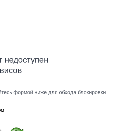
т недоступен
рвисов
йтесь формой ниже для обхода блокировки
ом