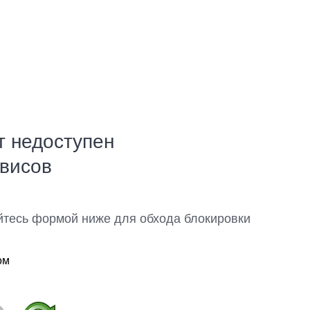
т недоступен
рвисов
йтесь формой ниже для обхода блокировки
ом