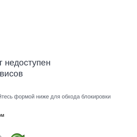
т недоступен
рвисов
йтесь формой ниже для обхода блокировки
ом