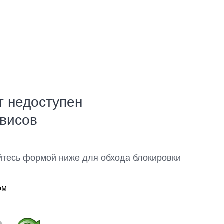
т недоступен
рвисов
йтесь формой ниже для обхода блокировки
ом