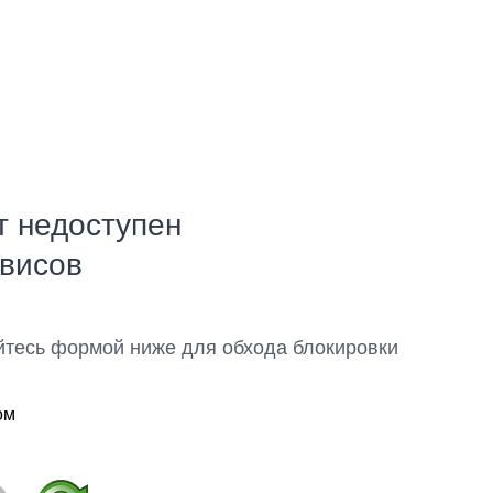
т недоступен
рвисов
йтесь формой ниже для обхода блокировки
ом