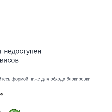
т недоступен
рвисов
йтесь формой ниже для обхода блокировки
ом