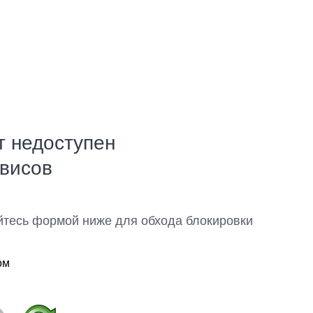
т недоступен
рвисов
йтесь формой ниже для обхода блокировки
ом