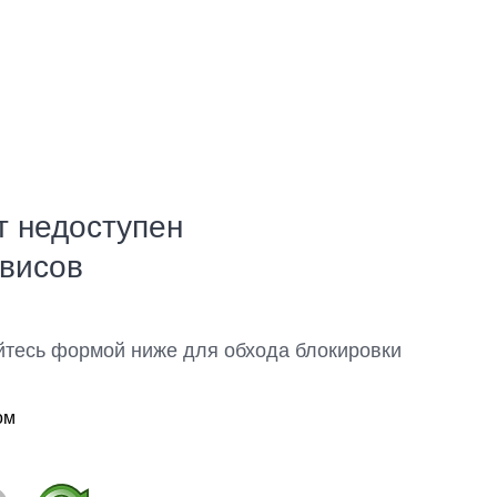
т недоступен
рвисов
йтесь формой ниже для обхода блокировки
ом