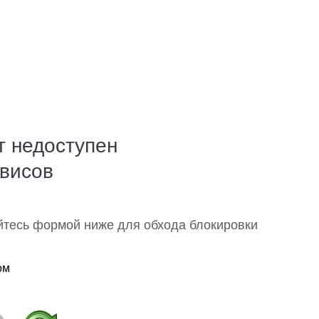
т недоступен
рвисов
йтесь формой ниже для обхода блокировки
ом