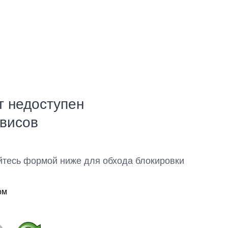
т недоступен
рвисов
йтесь формой ниже для обхода блокировки
ом