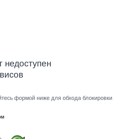
т недоступен
рвисов
йтесь формой ниже для обхода блокировки
ом