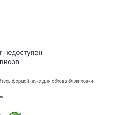
т недоступен
рвисов
йтесь формой ниже для обхода блокировки
ом