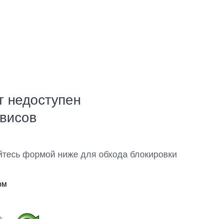
т недоступен
рвисов
йтесь формой ниже для обхода блокировки
ом