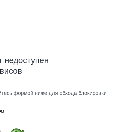
т недоступен
рвисов
йтесь формой ниже для обхода блокировки
ом