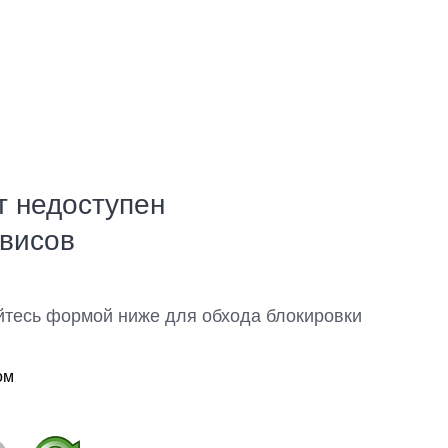
т недоступен
рвисов
йтесь формой ниже для обхода блокировки
ом