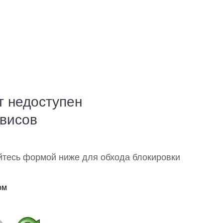
т недоступен
рвисов
йтесь формой ниже для обхода блокировки
ом