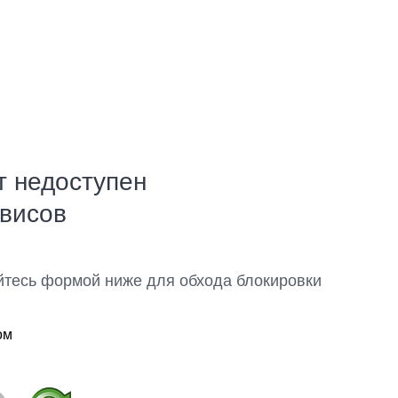
т недоступен
рвисов
йтесь формой ниже для обхода блокировки
ом