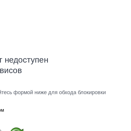
т недоступен
рвисов
йтесь формой ниже для обхода блокировки
ом