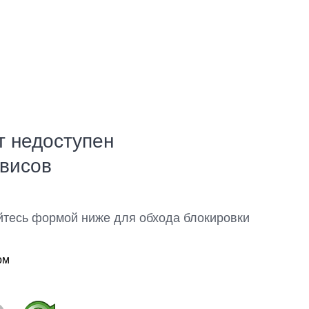
т недоступен
рвисов
йтесь формой ниже для обхода блокировки
ом