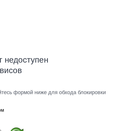
т недоступен
рвисов
йтесь формой ниже для обхода блокировки
ом