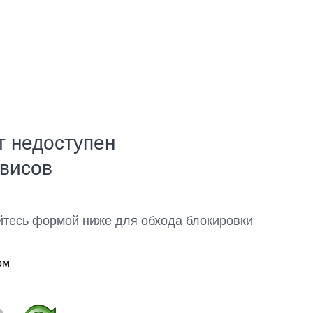
т недоступен
рвисов
йтесь формой ниже для обхода блокировки
ом