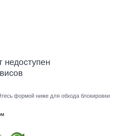
т недоступен
рвисов
йтесь формой ниже для обхода блокировки
ом