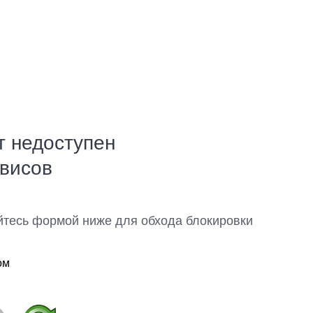
т недоступен
рвисов
йтесь формой ниже для обхода блокировки
ом