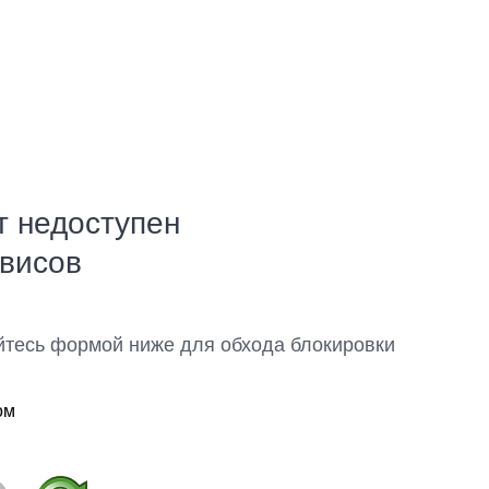
т недоступен
рвисов
йтесь формой ниже для обхода блокировки
ом