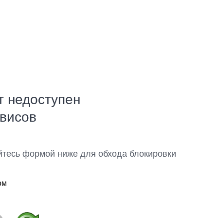
т недоступен
рвисов
йтесь формой ниже для обхода блокировки
ом