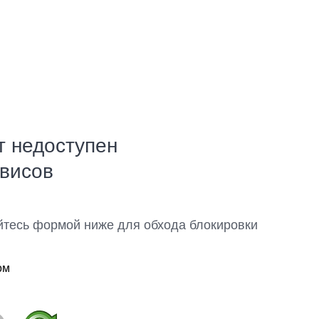
т недоступен
рвисов
йтесь формой ниже для обхода блокировки
ом