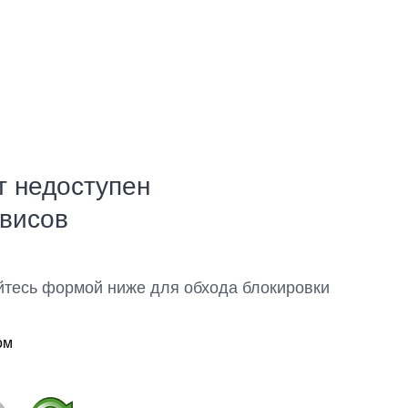
т недоступен
рвисов
йтесь формой ниже для обхода блокировки
ом