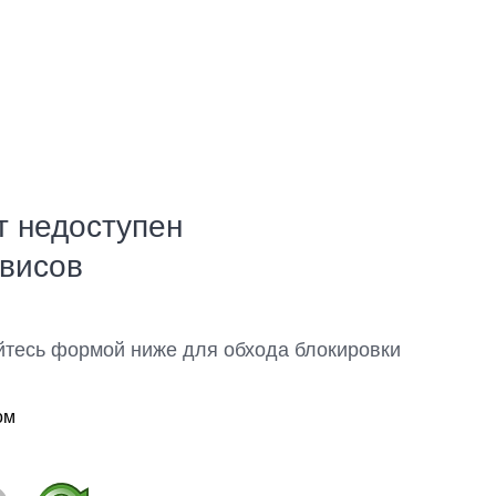
т недоступен
рвисов
йтесь формой ниже для обхода блокировки
ом