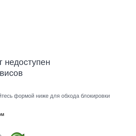
т недоступен
рвисов
йтесь формой ниже для обхода блокировки
ом