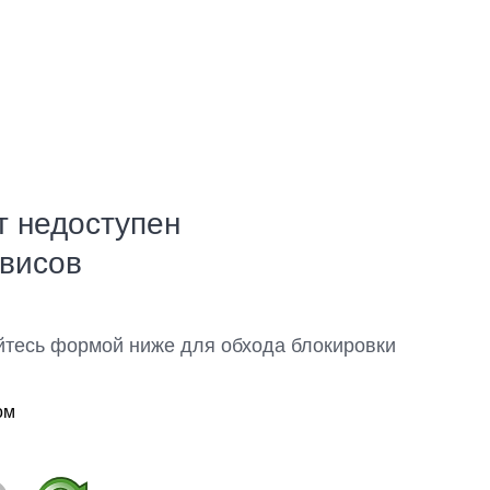
т недоступен
рвисов
йтесь формой ниже для обхода блокировки
ом