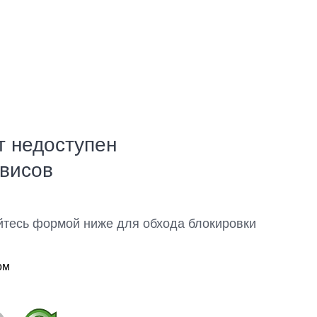
т недоступен
рвисов
йтесь формой ниже для обхода блокировки
ом