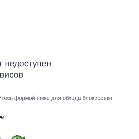
т недоступен
рвисов
йтесь формой ниже для обхода блокировки
ом