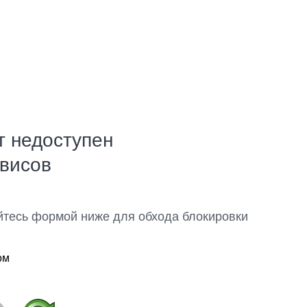
т недоступен
рвисов
йтесь формой ниже для обхода блокировки
ом