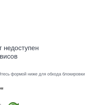
т недоступен
рвисов
йтесь формой ниже для обхода блокировки
ом