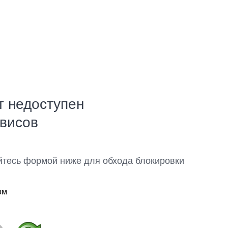
т недоступен
рвисов
йтесь формой ниже для обхода блокировки
ом