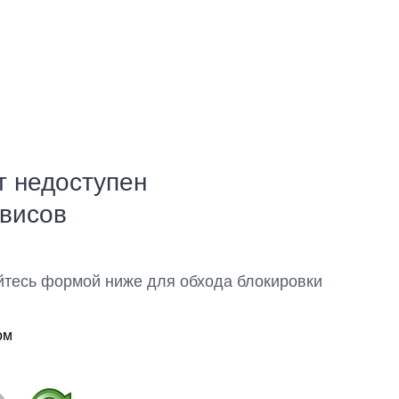
т недоступен
рвисов
йтесь формой ниже для обхода блокировки
ом