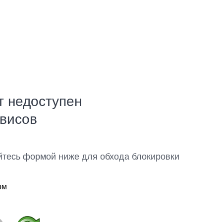
т недоступен
рвисов
йтесь формой ниже для обхода блокировки
ом