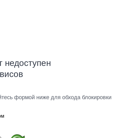
т недоступен
рвисов
йтесь формой ниже для обхода блокировки
ом