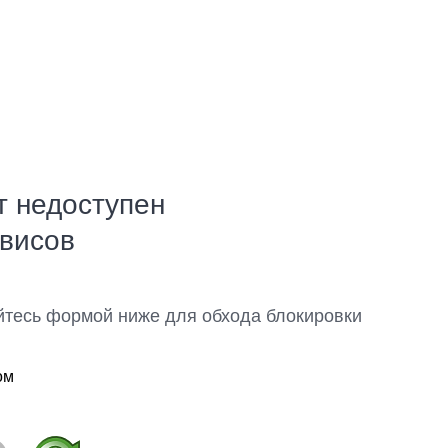
т недоступен
рвисов
йтесь формой ниже для обхода блокировки
ом