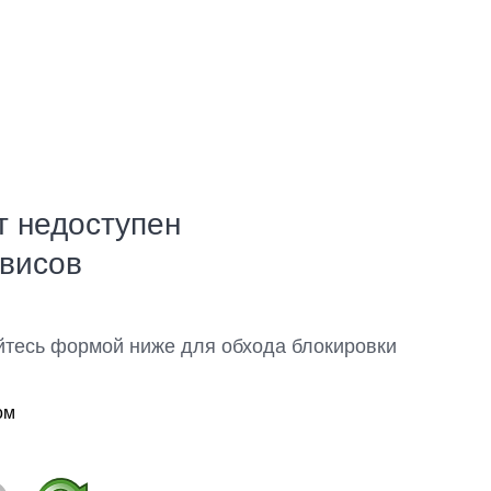
т недоступен
рвисов
йтесь формой ниже для обхода блокировки
ом