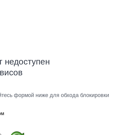
т недоступен
рвисов
йтесь формой ниже для обхода блокировки
ом