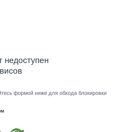
т недоступен
рвисов
йтесь формой ниже для обхода блокировки
ом