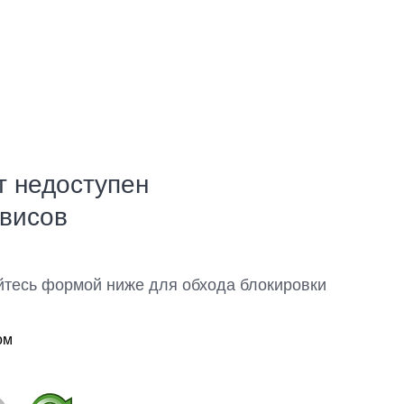
т недоступен
рвисов
йтесь формой ниже для обхода блокировки
ом