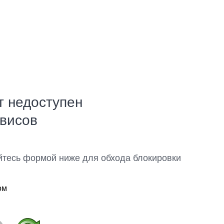
т недоступен
рвисов
йтесь формой ниже для обхода блокировки
ом