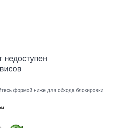
т недоступен
рвисов
йтесь формой ниже для обхода блокировки
ом