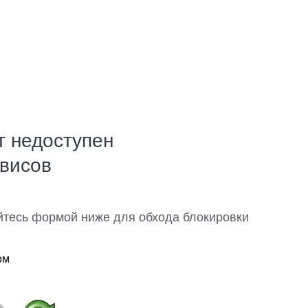
т недоступен
рвисов
йтесь формой ниже для обхода блокировки
ом