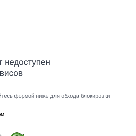
т недоступен
рвисов
йтесь формой ниже для обхода блокировки
ом