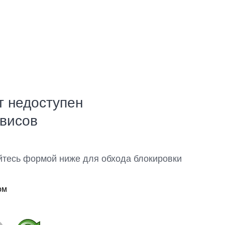
т недоступен
рвисов
йтесь формой ниже для обхода блокировки
ом