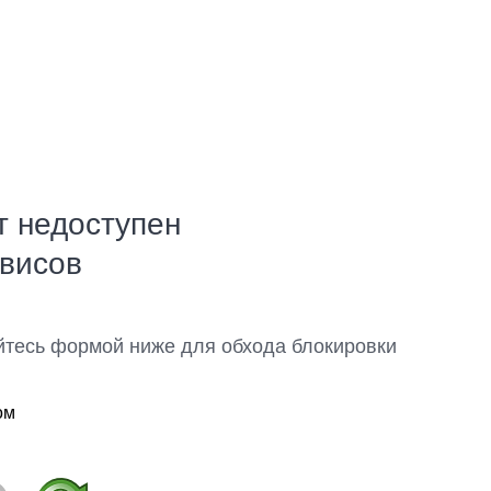
т недоступен
рвисов
йтесь формой ниже для обхода блокировки
ом