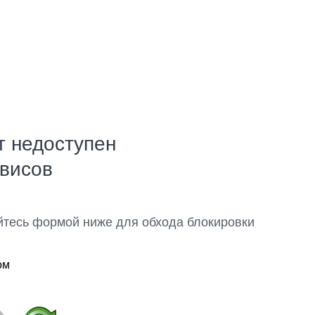
т недоступен
рвисов
йтесь формой ниже для обхода блокировки
ом